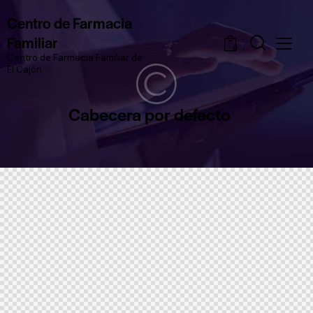
Centro de Farmacia
Familiar
0
Centro de Farmacia Familiar de
El Cajón
Cabecera por defecto