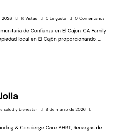
e 2026
1K
Vistas
0
Le gusta
0
Comentarios
munitaria de Confianza en El Cajon, CA Family
edad local en El Cajón proporcionando. ...
Jolla
e salud y bienestar
8 de marzo de 2026
unding & Concierge Care BHRT, Recargas de