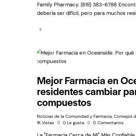
Family Pharmacy: (619) 383-6788 Encont
debería ser difícil, pero para muchos resid
Mejor Farmacia en Oce
residentes cambiar par
compuestos
Noticias de la Comunidad y Farmacia
,
Consejos d
1K
Vistas
0
Le gusta
0
Comentarios
La "Farmacia Cerca de Mí" Más Confiable 