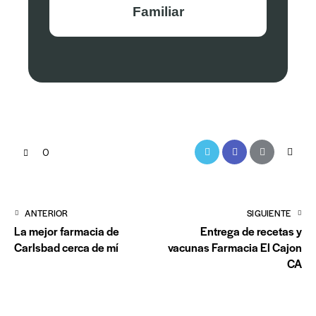
Familiar
Twitter-
Facebook
Compartir-
Copiar
0
x
email
URL
al
Navegación
ANTERIOR
SIGUIENTE
portap
La mejor farmacia de
Entrega de recetas y
posterior
Carlsbad cerca de mí
vacunas Farmacia El Cajon
CA